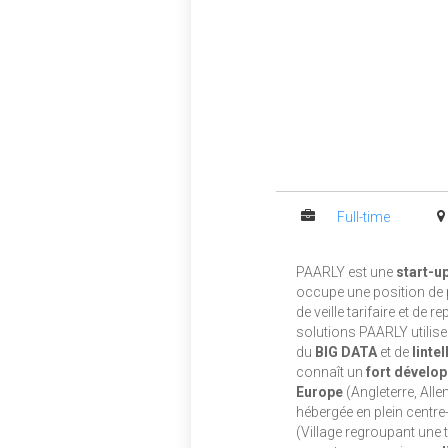
Full-time
PAARLY est une
start-u
occupe une position de p
de veille tarifaire et de r
solutions PAARLY utilise
du
BIG DATA
et de
lintel
connaît un
fort dévelo
Europe
(Angleterre, Alle
hébergée en plein centre-
(Village regroupant une 