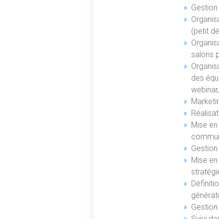
Gestion
Organis
(petit d
Organis
salons 
Organisa
des équi
webinar, 
Marketi
Réalisa
Mise en
communi
Gestion
Mise en 
stratég
Définiti
générat
Gestion 
Suivi d