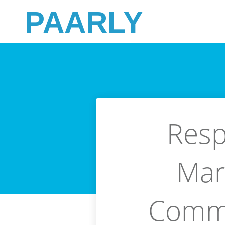
PAARLY
Resp
Mar
Commu