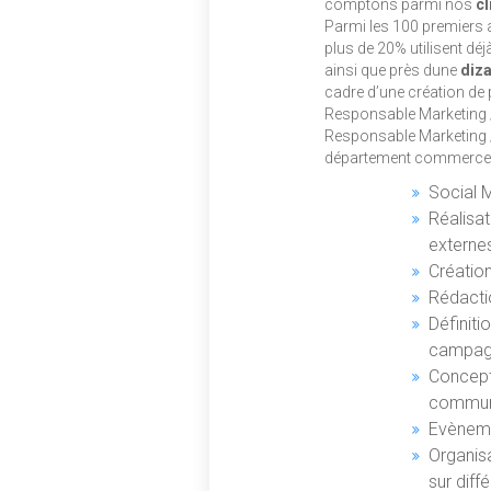
comptons parmi nos
cl
Parmi les 100 premiers a
plus de 20% utilisent dé
ainsi que près dune
diza
cadre d’une création de
Responsable Marketing
Responsable Marketing 
département commerce, 
Social 
Réalisat
externe
Créatio
Rédacti
Définiti
campagn
Concept
communi
Evèneme
Organis
sur diff